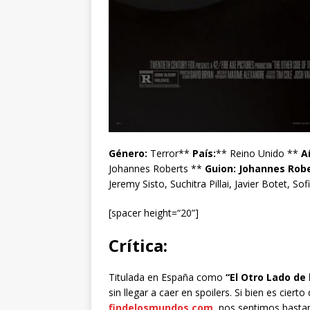
Género:
Terror**
País:
** Reino Unido **
A
Johannes Roberts **
Guion:
Johannes Robe
Jeremy Sisto, Suchitra Pillai, Javier Botet, S
[spacer height=“20”]
Crítica:
Titulada en España como
“El Otro Lado de 
sin llegar a caer en spoilers. Si bien es cie
findelosmundos.com
, nos sentimos bastan