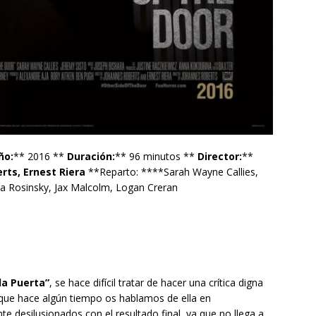
ño:
** 2016 **
Duración:
** 96 minutos **
Director:
**
rts, Ernest Riera
**Reparto: ****Sarah Wayne Callies,
ofia Rosinsky, Jax Malcolm, Logan Creran
la Puerta”
, se hace difícil tratar de hacer una crítica digna
rto que hace algún tiempo os hablamos de ella en
te desilusionados con el resultado final, ya que no llega a