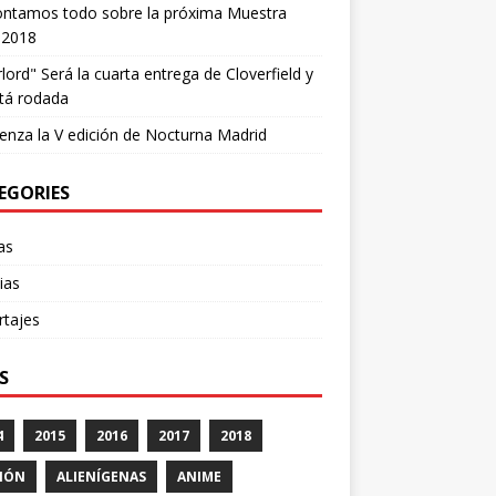
ontamos todo sobre la próxima Muestra
 2018
lord" Será la cuarta entrega de Cloverfield y
tá rodada
nza la V edición de Nocturna Madrid
EGORIES
cas
ias
rtajes
S
4
2015
2016
2017
2018
IÓN
ALIENÍGENAS
ANIME