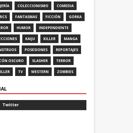
JERÍA
COLECCIONISMO
COMEDIA
ICS
FANTASMAS
FICCIÓN
GORKA
RROR
HUMOR
INDEPENDIENTE
ECCIONES
KAIJU
KILLER
MANGA
NSTRUOS
POSESIONES
REPORTAJES
CÓN OSCURO
SLASHER
TERROR
ILLER
TV
WESTERN
ZOMBIES
IAL
Twitter