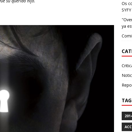
fue su querido hijo.
Os c
SYFY
"Over
ya es
Comie
CAT
Criti
Notic
Repo
TAG
201
ACC