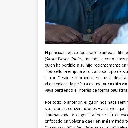
El principal defecto que se le plantea al fil
(
Sarah Wayne Callies
, muchos la conoceréis p
quien ha perdido a su hijo recientemente en 
Todo ello la empuja a forzar todo tipo de s
terror. Desde el momento en que se desata a
al desenlace, la película es una
sucesión de 
vaya perdiendo el interés de forma paulatina
Por todo lo anterior, el guión nos hace sent
situaciones, conversaciones y acciones que 
traumatizada protagonista) nos resulten exc
enfocado en volver a
caer en más y más t
“no entres ahí”
o
“no abras esa puerta”
(valga