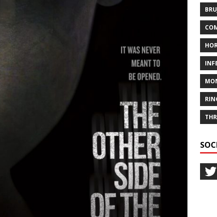
BRU
COM
HO
INF
MO
RIN
THR
SOC