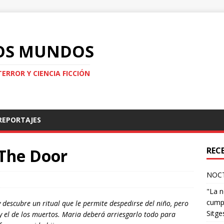
LOS MUNDOS
TERROR Y CIENCIA FICCIÓN
REPORTAJES
 The Door
REC
NOCT
"La n
cumpl
 descubre un ritual que le permite despedirse del niño, pero
Sitge
y el de los muertos. Maria deberá arriesgarlo todo para