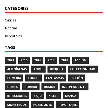
CATEGORIES
Criticas
Noticias
Reportajes
TAGS
2014
2015
2016
2017
2018
ACCIÓN
ALIENÍGENAS
ANIME
BRUJERÍA
COLECCIONISMO
COMEDIA
COMICS
FANTASMAS
FICCIÓN
GORKA
HORROR
HUMOR
INDEPENDIENTE
INFECCIONES
KAIJU
KILLER
MANGA
MONSTRUOS
POSESIONES
REPORTAJES