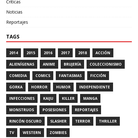
Criticas
Noticias
Reportajes
TAGS
2014
2015
2016
2017
2018
ACCIÓN
ALIENÍGENAS
ANIME
BRUJERÍA
COLECCIONISMO
COMEDIA
COMICS
FANTASMAS
FICCIÓN
GORKA
HORROR
HUMOR
INDEPENDIENTE
INFECCIONES
KAIJU
KILLER
MANGA
MONSTRUOS
POSESIONES
REPORTAJES
RINCÓN OSCURO
SLASHER
TERROR
THRILLER
TV
WESTERN
ZOMBIES