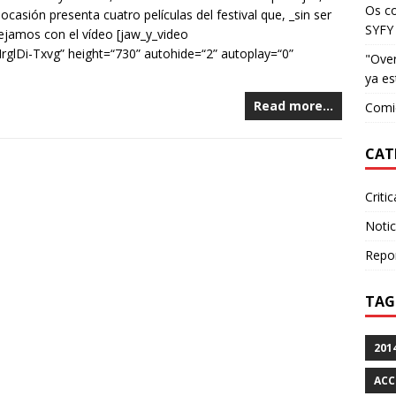
Os c
ocasión presenta cuatro películas del festival que, _sin ser
SYFY
dejamos con el vídeo [jaw_y_video
rglDi-Txvg” height=“730” autohide=“2” autoplay=“0”
"Over
ya es
Read more…
Comie
CAT
Criti
Notic
Repo
TAG
201
ACC