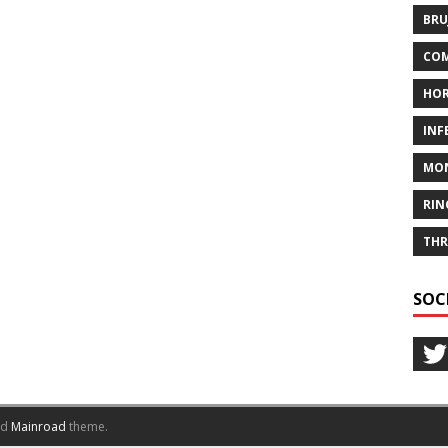
BRU
COM
HO
INF
MO
RIN
THR
SOC
nd
Mainroad
theme.