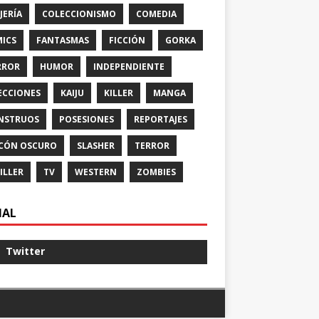
JERÍA
COLECCIONISMO
COMEDIA
ICS
FANTASMAS
FICCIÓN
GORKA
RROR
HUMOR
INDEPENDIENTE
ECCIONES
KAIJU
KILLER
MANGA
NSTRUOS
POSESIONES
REPORTAJES
CÓN OSCURO
SLASHER
TERROR
ILLER
TV
WESTERN
ZOMBIES
IAL
Twitter