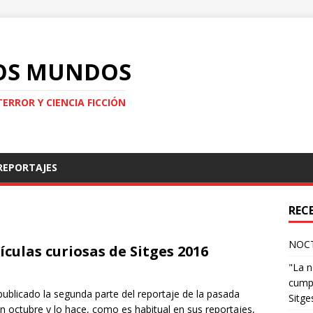
LOS MUNDOS
TERROR Y CIENCIA FICCIÓN
REPORTAJES
REC
NOCT
ículas curiosas de Sitges 2016
"La n
cumpl
blicado la segunda parte del reportaje de la pasada
Sitge
 en octubre y lo hace, como es habitual en sus reportajes,