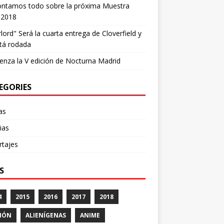
ontamos todo sobre la próxima Muestra
 2018
lord" Será la cuarta entrega de Cloverfield y
tá rodada
nza la V edición de Nocturna Madrid
EGORIES
cas
ias
rtajes
S
4
2015
2016
2017
2018
IÓN
ALIENÍGENAS
ANIME