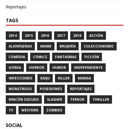
Reportajes
TAGS
2014
2015
2016
2017
2018
ACCIÓN
ALIENÍGENAS
ANIME
BRUJERÍA
COLECCIONISMO
COMEDIA
COMICS
FANTASMAS
FICCIÓN
GORKA
HORROR
HUMOR
INDEPENDIENTE
INFECCIONES
KAIJU
KILLER
MANGA
MONSTRUOS
POSESIONES
REPORTAJES
RINCÓN OSCURO
SLASHER
TERROR
THRILLER
TV
WESTERN
ZOMBIES
SOCIAL