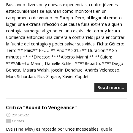
Buscando diversión y nuevas experiencias, cuatro jóvenes
estadounidenses se apuntan como monitores en un
campamento de verano en Europa. Pero, al llegar al remoto
lugar, una extraña infección que causa furia extrema a quien
contagia sumerge al grupo en una espiral de terror y locura.
Comienza entonces una carrera a contrarreloj para encontrar
la fuente del contagio y poder salvar sus vidas. Ficha: Género:
Terror** País:** EEUU ** Año:** 2015 ** Duración:** 85
minutos ** **Director: ****Alberto Marini ** **Guion:
****Alberto Marini, Danielle Schleif ****Reparto: ****Diego
Boneta, Maiara Walsh, Jocelin Donahue, Andrés Velencoso,
Mark Schardan, Rick Zingale, Xavier Capdet
Read more…
Crítica "Bound to Vengeance"
2016-05-22
Criticas
Eve (Tina Ivlev) es raptada por unos indeseables, que la