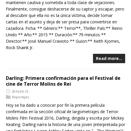
mantienen cautiva y sometida a toda clase de vejaciones.
Finalmente, consigue deshacerse de su captor y escapar, pero
al descubrir que ella no es la única víctima, decide tomar
cartas en el asunto y deja de ser presa para convertirse en
cazadora. Ficha: ** Género:** Terror**, Thriller País:** Reino
Unido ** Año:** 2015 ** Duración:** 79 minutos **
Director:** José Manuel Cravioto ** Guion:** Keith Kjornes,
Rock Shaink Jr.
Read more…
Darling: Primera confirmación para el Festival de
cine de Terror Molins de Rei
2016-05-12
Reportajes
Hoy se ha dado a conocer por fin la primera película
confirmada en la sección oficial de largometrajes de Terror
Molins Film Festival 2016, Darling, dirigida y escrita por Mickey
Keating. Darling narra la historia de una joven (interpretada por
una fantástica Lauren Ashley Carter, vista en "__The Woman")