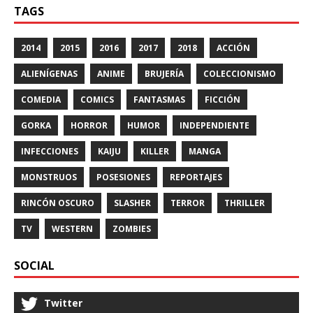
TAGS
2014
2015
2016
2017
2018
ACCIÓN
ALIENÍGENAS
ANIME
BRUJERÍA
COLECCIONISMO
COMEDIA
COMICS
FANTASMAS
FICCIÓN
GORKA
HORROR
HUMOR
INDEPENDIENTE
INFECCIONES
KAIJU
KILLER
MANGA
MONSTRUOS
POSESIONES
REPORTAJES
RINCÓN OSCURO
SLASHER
TERROR
THRILLER
TV
WESTERN
ZOMBIES
SOCIAL
Twitter