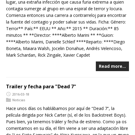
lugar, una extraña infección que causa furia extrema a quien
contagia sumerge al grupo en una espiral de terror y locura.
Comienza entonces una carrera a contrarreloj para encontrar
la fuente del contagio y poder salvar sus vidas. Ficha: Género:
Terror** País:** EEUU ** Año:** 2015 ** Duración:** 85
minutos ** **Director: ****Alberto Marini ** **Guion:
****Alberto Marini, Danielle Schleif ****Reparto: ****Diego
Boneta, Maiara Walsh, Jocelin Donahue, Andrés Velencoso,
Mark Schardan, Rick Zingale, Xavier Capdet
Read more…
Trailer y fecha para "Dead 7"
2016-03-18
Noticias
Hace unos días os hablábamos por aquí de “Dead 7”, la
película dirigida por Nick Carter (sí, el de los Backstreet Boys).
Pues bien, ya tenemos tráiler y fecha de estreno. Como ya os
comentamos en su día, el film viene a ser una adaptación libre
de “Los Siete Samurais” de Akira Kurosawa, en la que un grupo