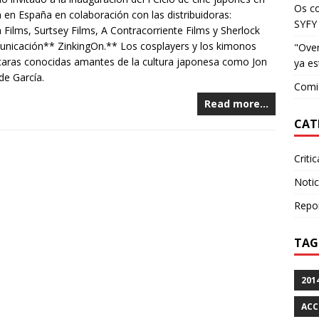
Os c
en España en colaboración con las distribuidoras:
SYFY
Films, Surtsey Films, A Contracorriente Films y Sherlock
municación** ZinkingOn.** Los cosplayers y los kimonos
"Over
 caras conocidas amantes de la cultura japonesa como Jon
ya es
de García.
Comie
Read more…
CAT
Criti
Notic
Repo
TAG
201
ACC