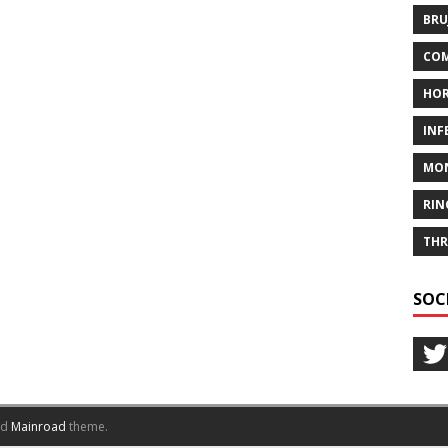
BRU
COM
HO
INF
MO
RIN
THR
SOC
nd
Mainroad
theme.