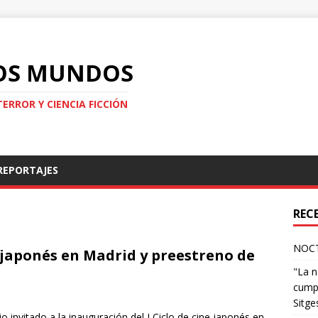
LOS MUNDOS
TERROR Y CIENCIA FICCIÓN
REPORTAJES
REC
NOCT
e japonés en Madrid y preestreno de
"La n
cumpl
Sitge
invitado a la inauguración del I Ciclo de cine japonés en