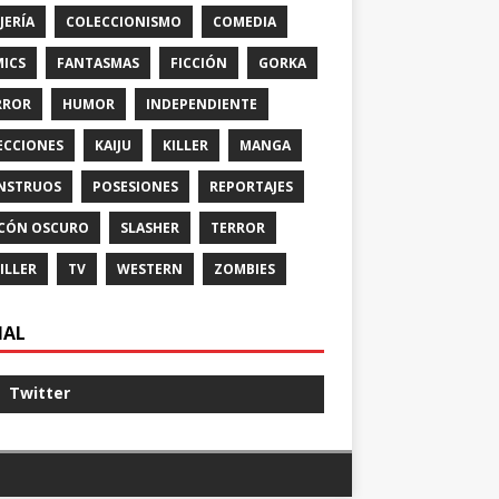
JERÍA
COLECCIONISMO
COMEDIA
ICS
FANTASMAS
FICCIÓN
GORKA
RROR
HUMOR
INDEPENDIENTE
ECCIONES
KAIJU
KILLER
MANGA
NSTRUOS
POSESIONES
REPORTAJES
CÓN OSCURO
SLASHER
TERROR
ILLER
TV
WESTERN
ZOMBIES
IAL
Twitter