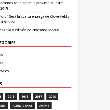
ontamos todo sobre la próxima Muestra
 2018
lord" Será la cuarta entrega de Cloverfield y
tá rodada
nza la V edición de Nocturna Madrid
EGORIES
cas
ias
rtajes
S
4
2015
2016
2017
2018
IÓN
ALIENÍGENAS
ANIME