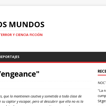
LOS MUNDOS
TERROR Y CIENCIA FICCIÓN
REPORTAJES
 Vengeance"
REC
NOCT
"La n
cumpl
es, que la mantienen cautiva y sometida a toda clase de
Sitge
 su captor y escapar, pero al descubrir que ella no es la