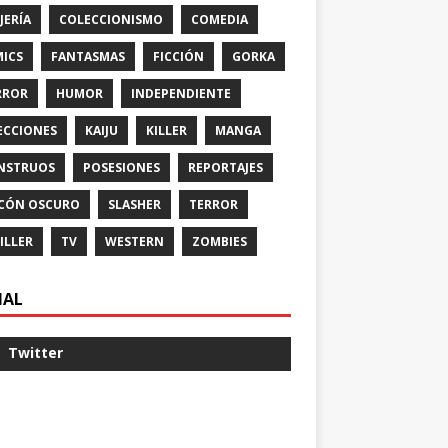
JERÍA
COLECCIONISMO
COMEDIA
ICS
FANTASMAS
FICCIÓN
GORKA
RROR
HUMOR
INDEPENDIENTE
ECCIONES
KAIJU
KILLER
MANGA
NSTRUOS
POSESIONES
REPORTAJES
CÓN OSCURO
SLASHER
TERROR
ILLER
TV
WESTERN
ZOMBIES
IAL
Twitter