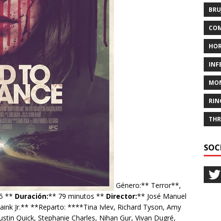
BRU
COM
HO
INF
MO
RIN
THR
SOC
Género:** Terror**,
5 **
Duración:
** 79 minutos **
Director:
** José Manuel
aink Jr.** **Reparto: ****Tina Ivlev, Richard Tyson, Amy
ustin Quick, Stephanie Charles, Nihan Gur, Vivan Dugré,