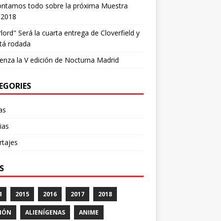
ontamos todo sobre la próxima Muestra
 2018
lord" Será la cuarta entrega de Cloverfield y
tá rodada
nza la V edición de Nocturna Madrid
EGORIES
cas
ias
rtajes
S
4
2015
2016
2017
2018
IÓN
ALIENÍGENAS
ANIME