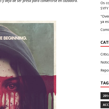
o y deja de ser presa para convertirse en cazadora.
Os c
SYFY
"Over
ya es
Comie
CAT
Criti
Notic
Repo
TAG
201
ACC