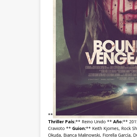
**
Thriller
País:
** Reino Unido **
Año:
** 201
Cravioto **
Guion:
** Keith Kjornes, Rock Sh
Okuda, Bianca Malinowski, Fiorella García, D