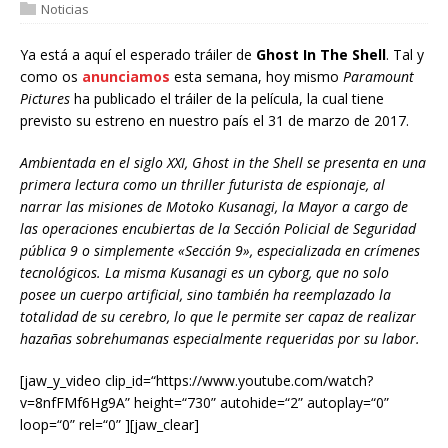
Noticias
Ya está a aquí el esperado tráiler de
Ghost In The Shell
. Tal y
como os
anunciamos
esta semana, hoy mismo
Paramount
Pictures
ha publicado el tráiler de la película, la cual tiene
previsto su estreno en nuestro país el 31 de marzo de 2017.
Ambientada en el siglo XXI, Ghost in the Shell se presenta en una
primera lectura como un thriller futurista de espionaje, al
narrar las misiones de Motoko Kusanagi, la Mayor a cargo de
las operaciones encubiertas de la Sección Policial de Seguridad
pública 9 o simplemente «Sección 9», especializada en crímenes
tecnológicos. La misma Kusanagi es un cyborg, que no solo
posee un cuerpo artificial, sino también ha reemplazado la
totalidad de su cerebro, lo que le permite ser capaz de realizar
hazañas sobrehumanas especialmente requeridas por su labor.
[jaw_y_video clip_id=“https://www.youtube.com/watch?
v=8nfFMf6Hg9A” height=“730” autohide=“2” autoplay=“0”
loop=“0” rel=“0” ][jaw_clear]