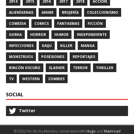
2014
2015
2016
2017
2018
ACCIÓN
ALIENÍGENAS
ANIME
BRUJERÍA
COLECCIONISMO
COMEDIA
COMICS
FANTASMAS
FICCIÓN
GORKA
HORROR
HUMOR
INDEPENDIENTE
INFECCIONES
KAIJU
KILLER
MANGA
MONSTRUOS
POSESIONES
REPORTAJES
RINCÓN OSCURO
SLASHER
TERROR
THRILLER
TV
WESTERN
ZOMBIES
SOCIAL
Twitter
© 2022 Fin de los Mundos.
Generated with
Hugo
and
Mainroad