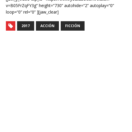
v=B05FrZqFY3g” height=“730” autohide=“2” autoplay=“0”
loop=“0” rel=“0” ][jaw_clear]
2017
ACCIÓN
FICCIÓN