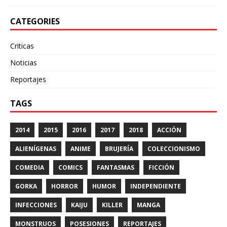
CATEGORIES
Criticas
Noticias
Reportajes
TAGS
2014
2015
2016
2017
2018
ACCIÓN
ALIENÍGENAS
ANIME
BRUJERÍA
COLECCIONISMO
COMEDIA
COMICS
FANTASMAS
FICCIÓN
GORKA
HORROR
HUMOR
INDEPENDIENTE
INFECCIONES
KAIJU
KILLER
MANGA
MONSTRUOS
POSESIONES
REPORTAJES