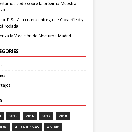
ontamos todo sobre la próxima Muestra
 2018
lord" Será la cuarta entrega de Cloverfield y
tá rodada
nza la V edición de Nocturna Madrid
EGORIES
cas
ias
rtajes
S
4
2015
2016
2017
2018
IÓN
ALIENÍGENAS
ANIME