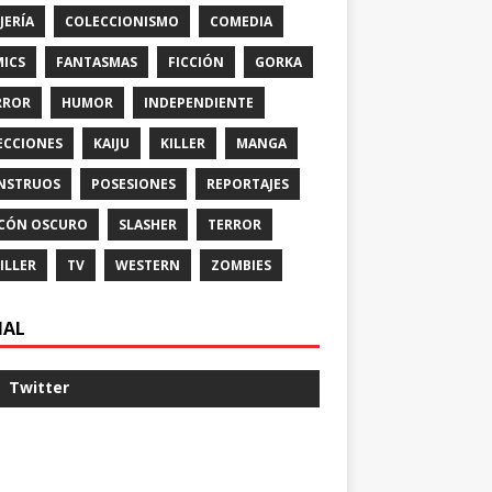
JERÍA
COLECCIONISMO
COMEDIA
ICS
FANTASMAS
FICCIÓN
GORKA
RROR
HUMOR
INDEPENDIENTE
ECCIONES
KAIJU
KILLER
MANGA
NSTRUOS
POSESIONES
REPORTAJES
CÓN OSCURO
SLASHER
TERROR
ILLER
TV
WESTERN
ZOMBIES
IAL
Twitter