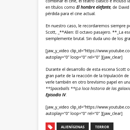
combinar el cine, el teatro clásico e incluso 
en títulos como
El hombre elefante
,
de David
pérdida para el cine actual.
En nuestro caso, le recordaremos siempre por 
Scott, _**Alien: El octavo pasajero. **_La e
siemplemente brutal. Sin duda uno de los g
[jaw_y_video clip_id=“https://www.youtube.
autoplay=“0” loop=“0” rel=“0” ][jaw_clear]
Durante el desarrollo de esta escena Scott oc
gran parte de la reacción de la tripulación
verle también en otro brevísimo papel en un
**Spaceballs **
(
La loca historia de las galaxi
Episodio IV
.
[jaw_y_video clip_id=“https://www.youtube.c
autoplay=“0” loop=“0” rel=“0” ][jaw_clear]
ALIENÍGENAS
TERROR