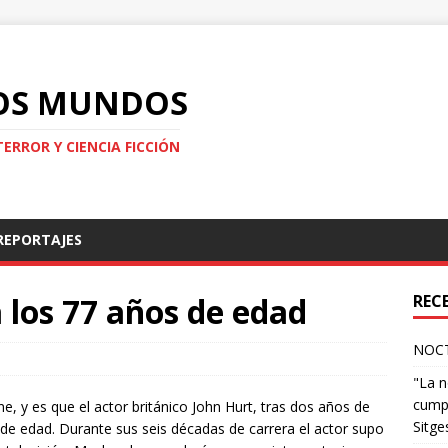
LOS MUNDOS
TERROR Y CIENCIA FICCIÓN
REPORTAJES
a los 77 años de edad
REC
NOCT
"La n
cumpl
ne, y es que el actor británico John Hurt, tras dos años de
Sitge
s de edad. Durante sus seis décadas de carrera el actor supo