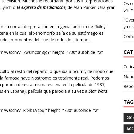
la televisión. Muchos le recordarán por sus interpretaciones
Os c
 Lynch o
El expreso de medianoche
,
de Alan Parker. Una gran
SYFY
"Over
su corta interpretación en la genial película de Ridley
ya es
scena en la cual el xenomorfo salía de su estómago es
Comie
randes momentos del cine de todos los tiempos.
CAT
com/watch?v=7wsmc0n8JcY” height=“730” autohide=“2”
Criti
ultó al resto del reparto lo que iba a ocurrir, de modo que
Notic
 de la famosa nave Nostromo es totalmente real. Podemos
a parodia de esta misma escena en la película de 1987,
Repo
as
en España), película que parodia a su vez a
Star Wars
TAG
om/watch?v=RrxlbLVcpqI” height=“730” autohide=“2”
201
ACC