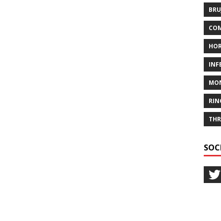
BRU
COM
HO
INF
MO
RIN
THR
SOC