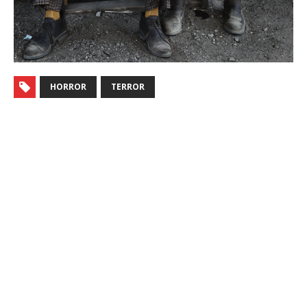
HORROR
TERROR