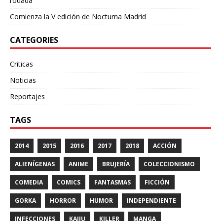
rodada
Comienza la V edición de Nocturna Madrid
CATEGORIES
Criticas
Noticias
Reportajes
TAGS
2014
2015
2016
2017
2018
ACCIÓN
ALIENÍGENAS
ANIME
BRUJERÍA
COLECCIONISMO
COMEDIA
COMICS
FANTASMAS
FICCIÓN
GORKA
HORROR
HUMOR
INDEPENDIENTE
INFECCIONES
KAIJU
KILLER
MANGA