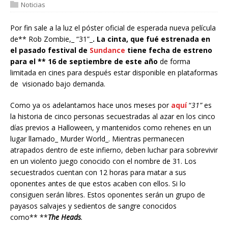
Noticias
Por fin sale a la luz el póster oficial de esperada nueva película
de** Rob Zombie,_ “31”_
. La cinta, que fué estrenada en
el pasado festival de
Sundance
tiene fecha de estreno
para el ** 16 de septiembre de este año
de forma
limitada en cines para después estar disponible en plataformas
de visionado bajo demanda.
Como ya os adelantamos hace unos meses por
aquí
“
31”
es
la historia de cinco personas secuestradas al azar en los cinco
días previos a Halloween, y mantenidos como rehenes en un
lugar llamado_ Murder World_. Mientras permanecen
atrapados dentro de este infierno, deben luchar para sobrevivir
en un violento juego conocido con el nombre de 31. Los
secuestrados cuentan con 12 horas para matar a sus
oponentes antes de que estos acaben con ellos. Si lo
consiguen serán libres. Estos oponentes serán un grupo de
payasos salvajes y sedientos de sangre conocidos
como** **
The Heads
.