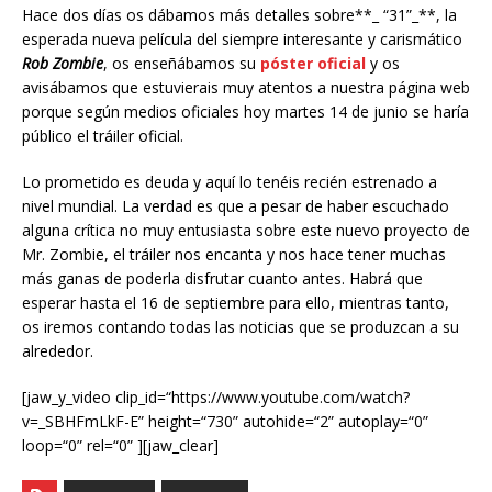
Hace dos días os dábamos más detalles sobre**_ “31”_**, la
esperada nueva película del siempre interesante y carismático
Rob Zombie
, os enseñábamos su
póster oficial
y os
avisábamos que estuvierais muy atentos a nuestra página web
porque según medios oficiales hoy martes 14 de junio se haría
público el tráiler oficial.
Lo prometido es deuda y aquí lo tenéis recién estrenado a
nivel mundial. La verdad es que a pesar de haber escuchado
alguna crítica no muy entusiasta sobre este nuevo proyecto de
Mr. Zombie, el tráiler nos encanta y nos hace tener muchas
más ganas de poderla disfrutar cuanto antes. Habrá que
esperar hasta el 16 de septiembre para ello, mientras tanto,
os iremos contando todas las noticias que se produzcan a su
alrededor.
[jaw_y_video clip_id=“https://www.youtube.com/watch?
v=_SBHFmLkF-E” height=“730” autohide=“2” autoplay=“0”
loop=“0” rel=“0” ][jaw_clear]