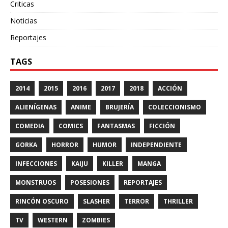
Criticas
Noticias
Reportajes
TAGS
2014
2015
2016
2017
2018
ACCIÓN
ALIENÍGENAS
ANIME
BRUJERÍA
COLECCIONISMO
COMEDIA
COMICS
FANTASMAS
FICCIÓN
GORKA
HORROR
HUMOR
INDEPENDIENTE
INFECCIONES
KAIJU
KILLER
MANGA
MONSTRUOS
POSESIONES
REPORTAJES
RINCÓN OSCURO
SLASHER
TERROR
THRILLER
TV
WESTERN
ZOMBIES