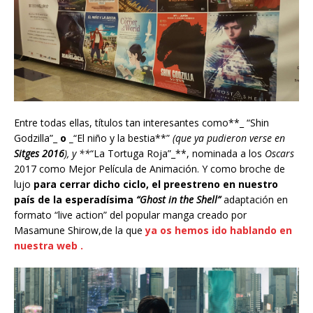
Entre todas ellas, títulos tan interesantes como**_ “Shin
Godzilla”_
o _
“El niño y la bestia**”
(que ya pudieron verse en
Sitges 2016
), y **
“La Tortuga Roja”_**, nominada a los
Oscars
2017 como Mejor Película de Animación. Y como broche de
lujo
para cerrar dicho ciclo, el preestreno en nuestro
país de la esperadísima
“Ghost in the Shell”
adaptación en
formato “live action” del popular manga creado por
Masamune Shirow,de la que
ya os hemos ido hablando en
nuestra web .