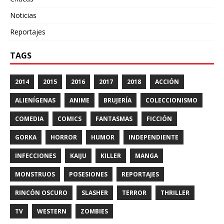
Noticias
Reportajes
TAGS
2014
2015
2016
2017
2018
ACCIÓN
ALIENÍGENAS
ANIME
BRUJERÍA
COLECCIONISMO
COMEDIA
COMICS
FANTASMAS
FICCIÓN
GORKA
HORROR
HUMOR
INDEPENDIENTE
INFECCIONES
KAIJU
KILLER
MANGA
MONSTRUOS
POSESIONES
REPORTAJES
RINCÓN OSCURO
SLASHER
TERROR
THRILLER
TV
WESTERN
ZOMBIES