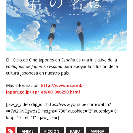
El I Ciclo de Cine Japonés en España es una iniciativa de la
Embajada de Japón en España
para apoyar la difusión de la
cultura japonesa en nuestro país.
Más información:
http://www.es.emb-
japan.go.jp/itpr_es/00_000298.html
[jaw_y_video clip_id=“https://www.youtube.com/watch?
v=7w2KNCgwosE” height=“730” autohide=“2” autoplay=“0”
loop=“0” rel=“1” ][jaw_clear]
ANIME
FICCIÓN
KAIJU
MANGA