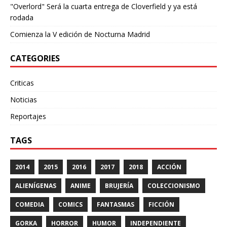
"Overlord" Será la cuarta entrega de Cloverfield y ya está
rodada
Comienza la V edición de Nocturna Madrid
CATEGORIES
Criticas
Noticias
Reportajes
TAGS
2014
2015
2016
2017
2018
ACCIÓN
ALIENÍGENAS
ANIME
BRUJERÍA
COLECCIONISMO
COMEDIA
COMICS
FANTASMAS
FICCIÓN
GORKA
HORROR
HUMOR
INDEPENDIENTE