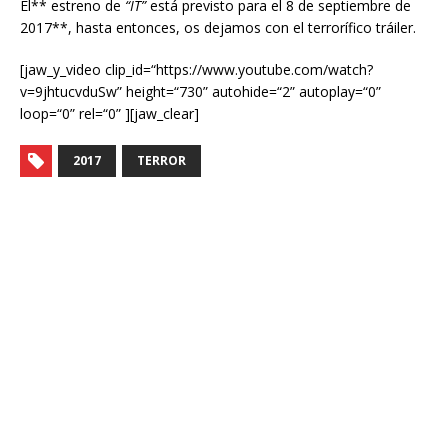
El** estreno de
“IT”
está previsto para el 8 de septiembre de
2017**, hasta entonces, os dejamos con el terrorífico tráiler.
[jaw_y_video clip_id=“https://www.youtube.com/watch?
v=9jhtucvduSw” height=“730” autohide=“2” autoplay=“0”
loop=“0” rel=“0” ][jaw_clear]
2017
TERROR