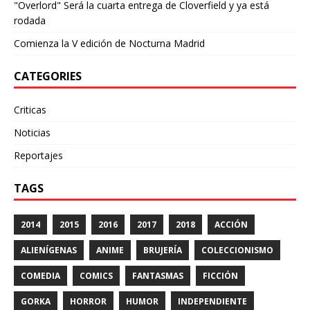
"Overlord" Será la cuarta entrega de Cloverfield y ya está
rodada
Comienza la V edición de Nocturna Madrid
CATEGORIES
Criticas
Noticias
Reportajes
TAGS
2014
2015
2016
2017
2018
ACCIÓN
ALIENÍGENAS
ANIME
BRUJERÍA
COLECCIONISMO
COMEDIA
COMICS
FANTASMAS
FICCIÓN
GORKA
HORROR
HUMOR
INDEPENDIENTE