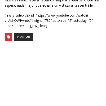
Mientras tanto, y para hacernos mejor a la idea de lo que nos
espera, nada mejor que echarle un vistazo al teaser tráiler.
[jaw_y_video clip_id=“https://www.youtube.com/watch?
v=AbhOWHvrnto” height=“730” autohide=“2” autoplay=“0”
loop=“0” rel=“0” ][jaw_clear]
HORROR