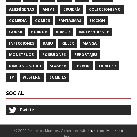
ALIENÍGENAS
ANIME
BRUJERÍA
COLECCIONISMO
COMEDIA
COMICS
FANTASMAS
FICCIÓN
GORKA
HORROR
HUMOR
INDEPENDIENTE
INFECCIONES
KAIJU
KILLER
MANGA
MONSTRUOS
POSESIONES
REPORTAJES
RINCÓN OSCURO
SLASHER
TERROR
THRILLER
TV
WESTERN
ZOMBIES
SOCIAL
Twitter
© 2022 Fin de los Mundos.
Generated with
Hugo
and
Mainroad
theme.