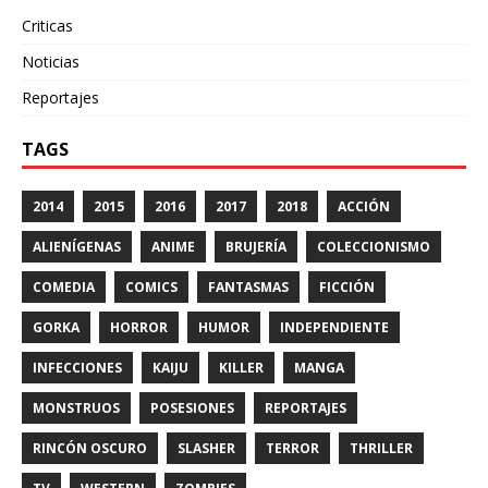
Criticas
Noticias
Reportajes
TAGS
2014
2015
2016
2017
2018
ACCIÓN
ALIENÍGENAS
ANIME
BRUJERÍA
COLECCIONISMO
COMEDIA
COMICS
FANTASMAS
FICCIÓN
GORKA
HORROR
HUMOR
INDEPENDIENTE
INFECCIONES
KAIJU
KILLER
MANGA
MONSTRUOS
POSESIONES
REPORTAJES
RINCÓN OSCURO
SLASHER
TERROR
THRILLER